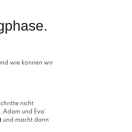
ngphase.
 und wie können wir
chritte nicht
 ‚Adam und Eva‘
t
und macht dann